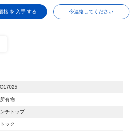
価格 を 入手 する
今連絡してください
SO17025
所有物
ンチトップ
トック