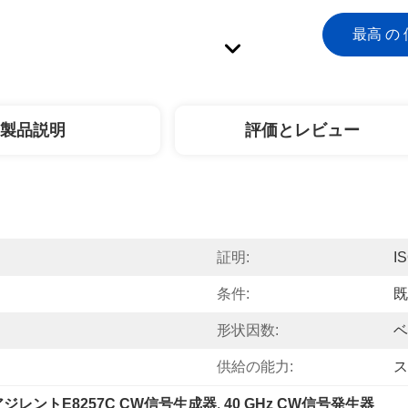
最高 の 
製品説明
評価とレビュー
証明:
I
条件:
既
形状因数:
ベ
供給の能力:
ス
アジレントE8257C CW信号生成器
, 
40 GHz CW信号発生器