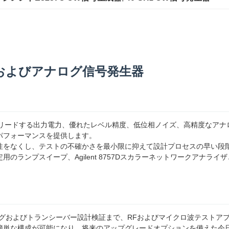
PSG CWおよびアナログ信号発生器
信号発生器は、業界をリードする出力電力、優れたレベル精度、低位相ノイズ、高精
パフォーマンスを提供します。
性をなくし、テストの不確かさを最小限に抑えて設計プロセスの早い段階
のランプスイープ、Agilent 8757Dスカラーネットワークアナラ
グおよびトランシーバー設計検証まで、RFおよびマイクロ波テストアプ
簡単な構成が可能になり、将来のアップグレードオプションを備えた今