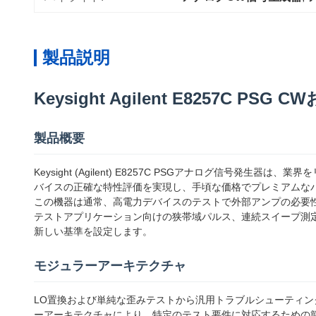
製品説明
Keysight Agilent E8257C 
製品概要
Keysight (Agilent) E8257C PSGアナログ
バイスの正確な特性評価を実現し、手頃な価格でプレミアムな
この機器は通常、高電力デバイスのテストで外部アンプの必要
テストアプリケーション向けの狭帯域パルス、連続スイープ測定用
新しい基準を設定します。
モジュラーアーキテクチャ
LO置換および単純な歪みテストから汎用トラブルシューティン
ーアーキテクチャにより、特定のテスト要件に対応するための