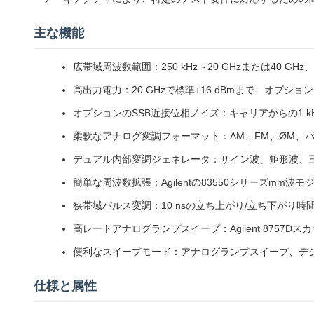
主な機能
広帯域周波数範囲：250 kHz～20 GHzまたは40 GHz、0
高出力電力：20 GHzで標準+16 dBmまで、オプショ
オプションのSSB近接位相ノイズ：キャリアからの1 kHz
柔軟なアナログ変調フォーマット：AM、FM、ØM、
デュアル内部変調ジェネレータ：サイン波、矩形波、
簡単な周波数拡張：Agilentの83550シリーズmm波モジ
狭帯域パルス変調：10 nsの立ち上がり/立ち下がり時間、2
高レートアナログランプスイープ：Agilent 8757
便利なスイープモード：アナログランプスイープ、デ
仕様と属性