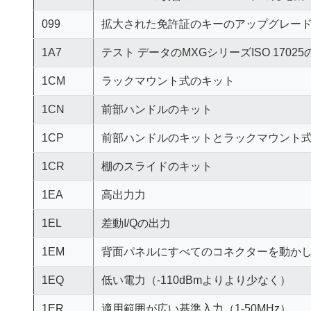
099
拡大された免許証のキーのアップグレー
1A7
テスト データのMXGシリーズISO 170
1CM
ラックマウント式のキット
1CN
前部ハンドルのキット
1CP
前部ハンドルのキットとラックマウント
1CR
棚のスライドのキット
1EA
高出力力
1EL
差動I/Qの出力
1EM
背面パネルにすべてのコネクターを動か
1EQ
低い電力（-110dBmよりより少なく）
1ER
適用範囲が広い基準入力（1-50MHz）