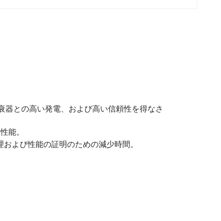
衰器との高い発電、および高い信頼性を得なさ
の性能。
理および性能の証明のための減少時間。