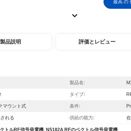
最高 の 
製品説明
評価とレビュー
製品名:
M
z
タイプ:
R
ックマウント式
条件:
P
トされる
供給の能力:
在
クトルRF信号発電機
, 
N5182A RFのベクトル信号発電機