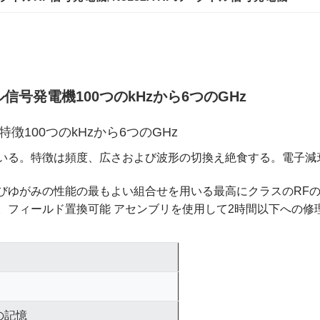
のベクトル信号発電機100つのkHzから6つのGHz
徴100つのkHzから6つのGHz
いる。特徴は頻度、広さおよび波形の切換え絶食する。電子減
びゆがみの性能の最もよい組合せを用いる最高にクラスのRF
。フィールド置換可能 アセンブリを使用して2時間以下への修
の記憶