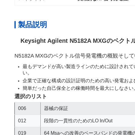
製品説明
Keysight Agilent N5182A MXG
N5182A MXGのベクトル信号発電機の概観そして特
最もデマンドが高い製造ラインのために設計されて
い。
企業で正確な構成の設計証明のための高い発電およ
簡単だった自己保全との稼働時間を最大にしなさい
選択のリスト
006
器械の保証
012
段階の一貫性のためのLO In/Out
019
64 Msaへの改善のベースバンドの発電機