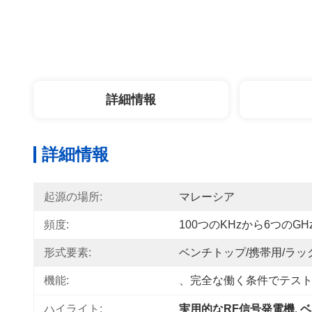
詳細情報
詳細情報
起源の場所:
マレーシア
頻度:
100つのkHzから6つのGH
形式要素:
ベンチトップ/携帯用/ラ
機能:
、完全な働く条件でテス
ハイライト:
実用的なRF信号発電機
, 
ベ