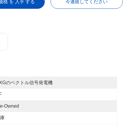
価格 を 入手 する
今連絡してください
XGのベクトル信号発電機
F
re-Owned
庫