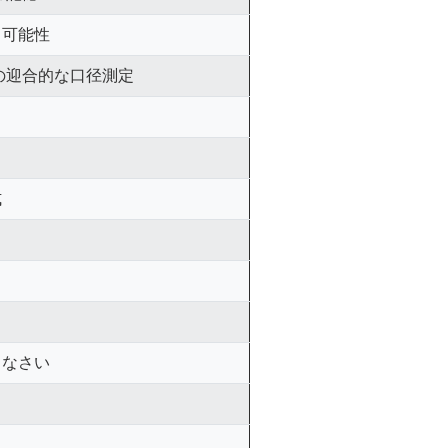
ド可能性
25の迎合的な口径測定
式
しなさい