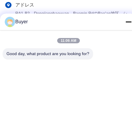
アドレス
RA1-B2、Dongjianghaoyuan、Baomin RdのBao'an地区、シ
ンセン、中国のF32
Buyer
プライバシーポリシー
|
地図
11:06 AM
中国 良質 RFのスペクトル検光子 提供者 著作権 2023-2026
Good day, what product are you looking for?
Shenzhen Meigaolan Electronic Instrument Co. Ltd すべての権利
は保護されています.