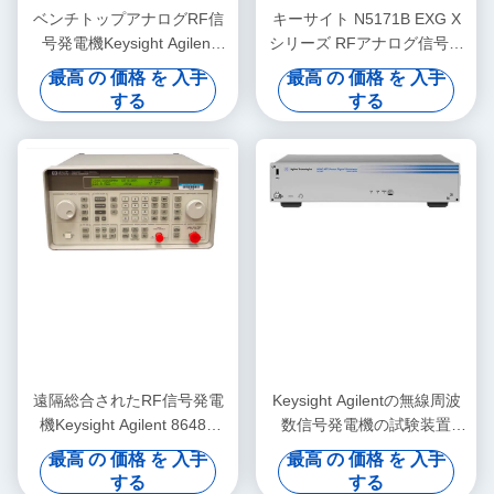
ベンチトップアナログRF信
キーサイト N5171B EXG X
号発電機Keysight Agilent
シリーズ RFアナログ信号発
E8257D PSG
生器 9 kHz～6 GHz ラックマ
最高 の 価格 を 入手
最高 の 価格 を 入手
ウント/ベンチトップ 低コス
する
する
ト
遠隔総合されたRF信号発電
Keysight Agilentの無線周波
機Keysight Agilent 8648B
数信号発電機の試験装置
9kHz-2000MHz
N5162A MXGは食べた
最高 の 価格 を 入手
最高 の 価格 を 入手
する
する