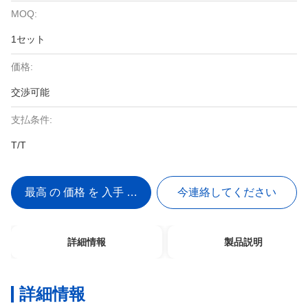
MOQ:
1セット
価格:
交渉可能
支払条件:
T/T
最高 の 価格 を 入手 する
今連絡してください
詳細情報
製品説明
詳細情報