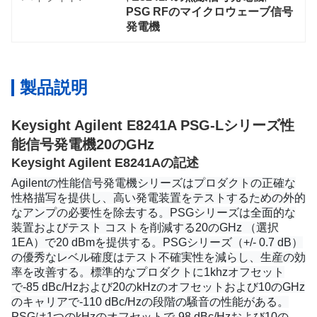
PSG RFのマイクロウェーブ信号
発電機
製品説明
Keysight Agilent E8241A PSG-Lシリーズ性
能信号発電機20のGHz
Keysight Agilent E8241Aの記述
Agilentの性能信号発電機シリーズはプロダクトの正確な
性格描写を提供し、高い発電装置をテストするための外的
なアンプの必要性を除去する。PSGシリーズは全面的な
装置およびテスト コストを削減する20のGHz （選択
1EA）で20 dBmを提供する。PSGシリーズ（+/- 0.7 dB）
の優秀なレベル確度はテスト不確実性を減らし、生産の効
率を改善する。標準的なプロダクトに1khzオフセット
で-85 dBc/Hzおよび20のkHzのオフセットおよび10のGHz
のキャリアで-110 dBc/Hzの段階の騒音の性能がある。
PSGは1つのkHzのオフセットで-98 dBc/Hzおよび10の