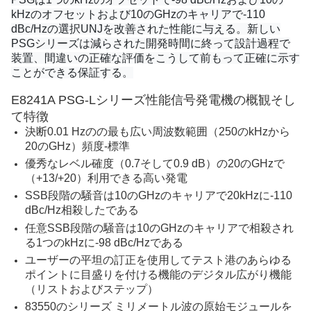
kHzのオフセットおよび10のGHzのキャリアで-110
dBc/Hzの選択UNJを改善された性能に与える。新しい
PSGシリーズは減らされた開発時間に終って設計過程で
装置、間違いの正確な評価をこうして前もって正確に示す
ことができる保証する。
E8241A PSG-Lシリーズ性能信号発電機の概観そし
て特徴
決断0.01 Hzのの最も広い周波数範囲（250のkHzから
20のGHz）頻度-標準
優秀なレベル確度（0.7そして0.9 dB）の20のGHzで
（+13/+20）利用できる高い発電
SSB段階の騒音は10のGHzのキャリアで20kHzに-110
dBc/Hz相殺したである
任意SSB段階の騒音は10のGHzのキャリアで相殺され
る1つのkHzに-98 dBc/Hzである
ユーザーの平坦の訂正を使用してテスト港のあらゆる
ポイントに目盛りを付ける機能のデジタル広がり機能
（リストおよびステップ）
83550のシリーズ ミリメートル波の原始モジュールを