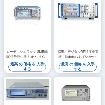
ローデ・シュワルツ SME06
携帯用デジタルRF頻度発電
RF信号発生器 5 kHz～6 GHz
機、RohdeおよびSchwarz
ベンチトップ型 デジタル変
SMU200A
最高 の 価格 を 入手
最高 の 価格 を 入手
調機能付き
する
する