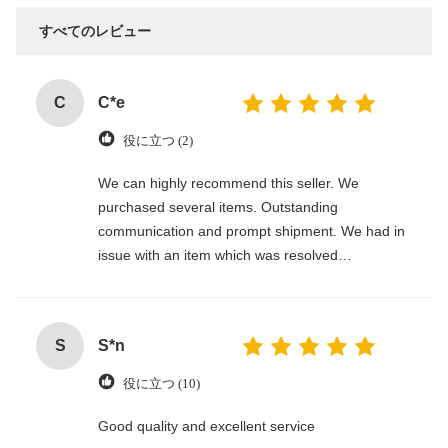
すべてのレビュー
C
C*e
役に立つ (2)
We can highly recommend this seller. We
purchased several items. Outstanding
communication and prompt shipment. We had in
issue with an item which was resolved
professionally. Thank you!
S
S*n
役に立つ (10)
Good quality and excellent service