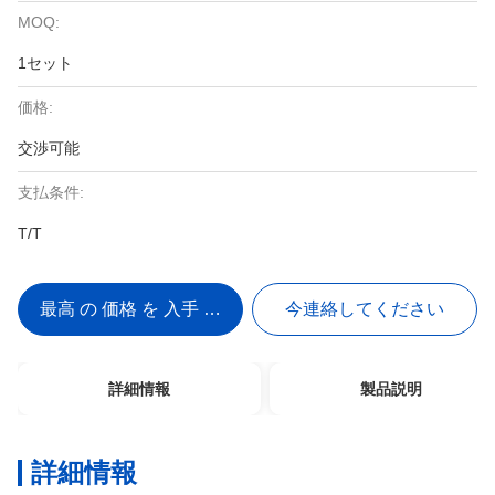
MOQ:
1セット
価格:
交渉可能
支払条件:
T/T
最高 の 価格 を 入手 する
今連絡してください
詳細情報
製品説明
詳細情報