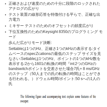
正確さおよび速度のための十分に段階のロックされた
アナログの広がり
テスト装置の線形応答を特徴付ける平らで、正確な出
力電力
ミキサー テストのためのオフセットの頻度広がり
下位互換性のためのKeysight 8350のプログラミング モ
ード
歩んだ広がりモード決断:
Settableは1つのHz、正確さ1つのkHzの表示する:タイ
ムベースのspecZcationsの最低のステップ サイズを見
なさい:Settableは1つのHz、ポイントの1つのkHz数を
表示する:2から1601の転換の時間『int:2つのGHzの
bandswitchポイントを交差させた場合7氏+ 8 ms/GHz
のステップ（50人までの氏の転換の時間はことができ
る行われる。）ドウェル時間/ポイント:50 sへの1人の
氏