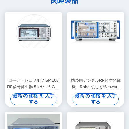
関連製品
ローデ・シュワルツ SME06
携帯用デジタルRF頻度発電
RF信号発生器 5 kHz～6 GHz
機、RohdeおよびSchwarz
ベンチトップ型 デジタル変
SMU200A
最高 の 価格 を 入手
最高 の 価格 を 入手
調機能付き
する
する