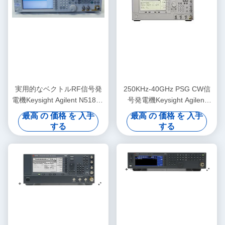
実用的なベクトルRF信号発
250KHz-40GHz PSG CW信
電機Keysight Agilent N5182A
号発電機Keysight Agilent
MXG
E8247C
最高 の 価格 を 入手
最高 の 価格 を 入手
する
する