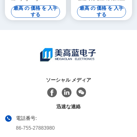
9kHz-2000MHz
N5162A MXGは食べた
最高 の 価格 を 入手
最高 の 価格 を 入手
する
する
ソーシャル メディア
迅速な連絡
電話番号:
86-755-27883980