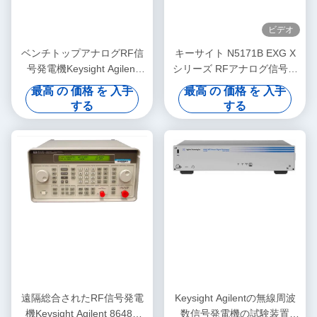
ビデオ
ベンチトップアナログRF信
キーサイト N5171B EXG X
号発電機Keysight Agilent
シリーズ RFアナログ信号発
E8257D PSG
生器 9 kHz～6 GHz ラックマ
最高 の 価格 を 入手
最高 の 価格 を 入手
ウント/ベンチトップ 低コス
する
する
ト
遠隔総合されたRF信号発電
Keysight Agilentの無線周波
機Keysight Agilent 8648B
数信号発電機の試験装置