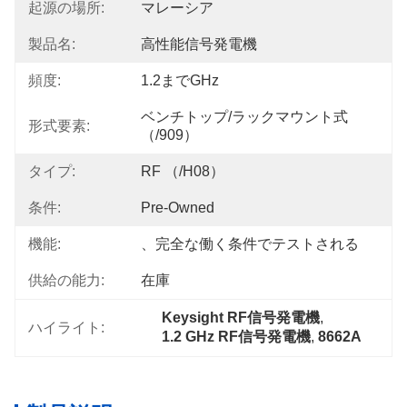
起源の場所:
マレーシア
製品名:
高性能信号発電機
頻度:
1.2までGHz
ベンチトップ/ラックマウント式
形式要素:
（/909）
タイプ:
RF （/H08）
条件:
Pre-Owned
機能:
、完全な働く条件でテストされる
供給の能力:
在庫
Keysight RF信号発電機
, 
ハイライト:
1.2 GHz RF信号発電機
, 
8662A