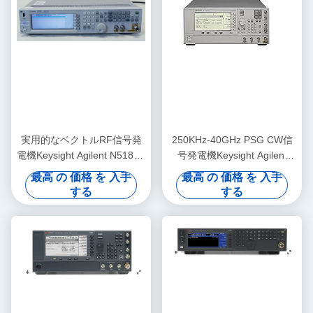
実用的なベクトルRF信号発
250KHz-40GHz PSG CW信
電機Keysight Agilent N5182A
号発電機Keysight Agilent
MXG
E8247C
最高 の 価格 を 入手
最高 の 価格 を 入手
する
する