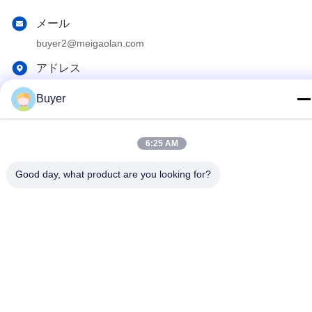
メール
buyer2@meigaolan.com
アドレス
RA1-B2、Dongjianghaoyuan、Baomin RdのBao'an地区、シ
Buyer
ンセン、中国のF32
6:25 AM
プライバシーポリシー
|
地図
中国 良質 RFのスペクトル検光子 提供者 著作権 2023-2026
Good day, what product are you looking for?
Shenzhen Meigaolan Electronic Instrument Co. Ltd すべての権利
は保護されています.