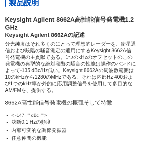
製品説明
Keysight Agilent 8662A高性能信号発電機1.2
GHz
Keysight Agilent 8662Aの記述
分光純度はそれ多くのにとって理想的レーダーを、衛星通
信および段階の騒音測定の適用にするKeysight 8662A信
号発電機の主貢献である。1つのkHzのオフセットのこの
発電機の典型的な絶対段階の騒音の性能は操作のバンドに
よって-135 dBc/Hz低い。Keysight 8662Aの周波数範囲は
10のkHzから1280のMHzである。それは内部Hz 400およ
び1つのkHz率か外的に応用調整信号を使用して多目的な
AM/FMを、提供する。
8662A高性能信号発電機の概観そして特徴
< -147="" dBc="">
決断0.1 Hzの頻度
内部可変的な調節発振器
任意仲間の機能