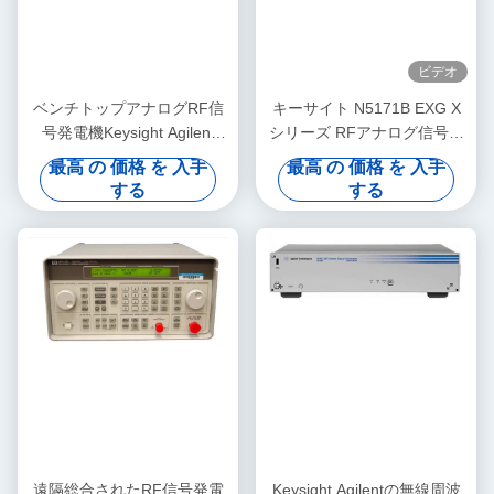
ビデオ
ベンチトップアナログRF信
キーサイト N5171B EXG X
号発電機Keysight Agilent
シリーズ RFアナログ信号発
E8257D PSG
生器 9 kHz～6 GHz ラックマ
最高 の 価格 を 入手
最高 の 価格 を 入手
ウント/ベンチトップ 低コス
する
する
ト
遠隔総合されたRF信号発電
Keysight Agilentの無線周波