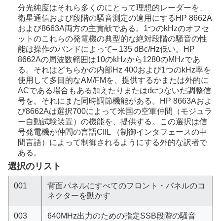
分光純度はそれら多くのにとって理想的レーダーを、
衛星通信および段階の騒音測定の適用にするHP 8662A
および8663A両方の主貢献である。1つのkHzのオフセ
ットのこれらの発電機の典型的な絶対段階の騒音の性
能は操作のバンドによって– 135 dBc/Hz低い。HP
8662Aの周波数範囲は10のkHzから1280のMHzであ
る。それはどちらかの内部Hz 400および1つのkHz率を
使用して多目的なAM/FMを、提供するかまたは外的に
ACである場合もある加えたりまたはdcつないだ調整信
号を。それにまた同時調節機能がある。HP 8663Aおよ
び8662Aは選択700によって米国の空軍仲間（モジュラ
ー自動試験装置）の機能を、提供する。この選択は信
号発電機が仲間の言語CIIL （制御インタフェースの中
間言語）によって制御されるようにする外的な訳者で
ある。
選択のリスト
001
背面パネルにすべてのフロント・パネルのコ
ネクターを動かす
003
640MHz出力のための指定SSB段階の騒音