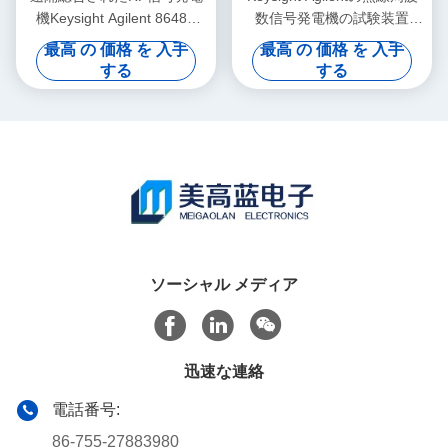
機Keysight Agilent 8648B
数信号発電機の試験装置
9kHz-2000MHz
N5162A MXGは食べた
最高 の 価格 を 入手
最高 の 価格 を 入手
する
する
ソーシャル メディア
迅速な連絡
電話番号:
86-755-27883980