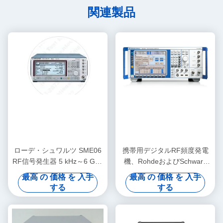
関連製品
ローデ・シュワルツ SME06
携帯用デジタルRF頻度発電
RF信号発生器 5 kHz～6 GHz
機、RohdeおよびSchwarz
ベンチトップ型 デジタル変
SMU200A
最高 の 価格 を 入手
最高 の 価格 を 入手
調機能付き
する
する