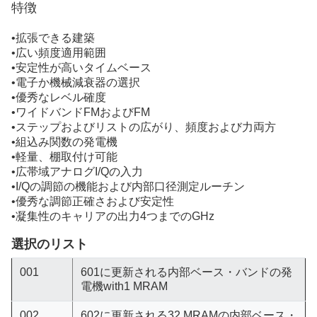
特徴
•拡張できる建築
•広い頻度適用範囲
•安定性が高いタイムベース
•電子か機械減衰器の選択
•優秀なレベル確度
•ワイドバンドFMおよびFM
•ステップおよびリストの広がり、頻度および力両方
•組込み関数の発電機
•軽量、棚取付け可能
•広帯域アナログI/Qの入力
•I/Qの調節の機能および内部口径測定ルーチン
•優秀な調節正確さおよび安定性
•凝集性のキャリアの出力4つまでのGHz
選択のリスト
001
601に更新される内部ベース・バンドの発
電機with1 MRAM
002
602に更新される32 MRAMの内部ベース・