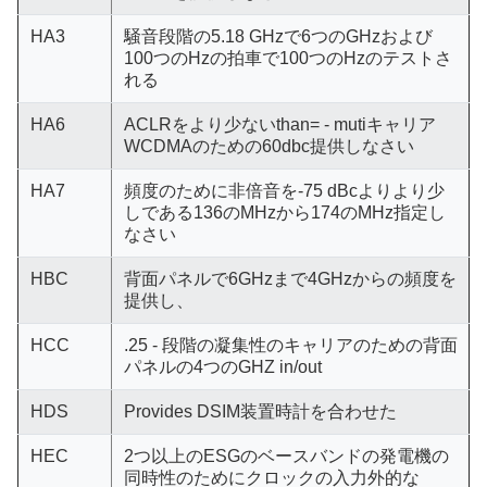
HA3
騒音段階の5.18 GHzで6つのGHzおよび
100つのHzの拍車で100つのHzのテストさ
れる
HA6
ACLRをより少ないthan= - mutiキャリア
WCDMAのための60dbc提供しなさい
HA7
頻度のために非倍音を-75 dBcよりより少
しである136のMHzから174のMHz指定し
なさい
HBC
背面パネルで6GHzまで4GHzからの頻度を
提供し、
HCC
.25 - 段階の凝集性のキャリアのための背面
パネルの4つのGHZ in/out
HDS
Provides DSIM装置時計を合わせた
HEC
2つ以上のESGのベースバンドの発電機の
同時性のためにクロックの入力外的な