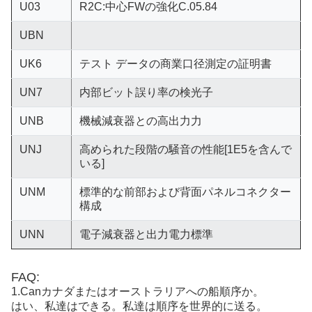
U03
R2C:中心FWの強化C.05.84
UBN
UK6
テスト データの商業口径測定の証明書
UN7
内部ビット誤り率の検光子
UNB
機械減衰器との高出力力
UNJ
高められた段階の騒音の性能[1E5を含んで
いる]
UNM
標準的な前部および背面パネルコネクター
構成
UNN
電子減衰器と出力電力標準
FAQ:
1.Canカナダまたはオーストラリアへの船順序か。
はい、私達はできる。私達は順序を世界的に送る。