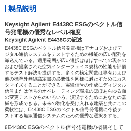
製品説明
Keysight Agilent E4438C ESGのベクトル信
号発電機の優秀なレベル確度
Keysight Agilent E4438Cの記述
E4438C ESGのベクトル信号発電機はアナログおよびデ
ジタル通信システムをテストするための機能の広い配列を
織込んでいる。適用範囲が広い選択はほぼすべての現在の
および提案された空気インターフェイス規格の性能を評価
するテスト解決を提供する。多くの検定関数は専有および
他の標準外無線議定書の必要性を同様に満たすためにカス
タマイズすることができる。実験信号の作成にディジタル
信号または信号のオペレーティング環境のほぼあらゆる面
の変更テストからのいろいろ、演説するためにあなたの器
械を形成できる。未来の強化を受け入れる建築と共にこの
柔軟性は、E4438C ESGのベクトル信号発電機に今後テ
ストする無線通信システムのための優秀な選択をする。
8E4438C ESGのベクトル信号発電機の概観そして