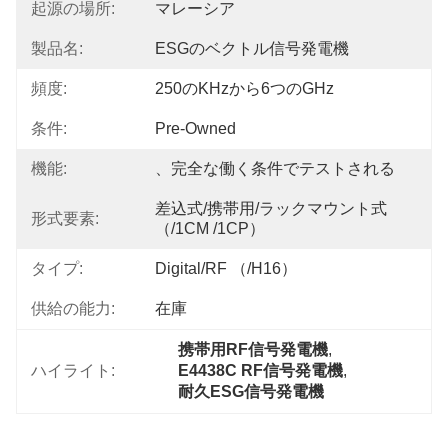
起源の場所:
マレーシア
製品名:
ESGのベクトル信号発電機
頻度:
250のkHzから6つのGHz
条件:
Pre-Owned
機能:
、完全な働く条件でテストされる
差込式/携帯用/ラックマウント式
形式要素:
（/1CM /1CP）
タイプ:
Digital/RF （/H16）
供給の能力:
在庫
携帯用RF信号発電機
, 
ハイライト:
E4438C RF信号発電機
, 
耐久ESG信号発電機