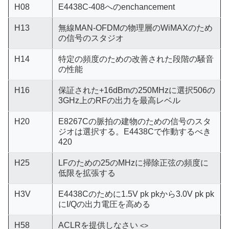
H08
E4438C-408へのenchancement
H13
無線MAN-OFDMの物理層のWiMAXのため
の信号のスタジオ
H14
特定の頻度のための改善された段階の騒音
の性能
H16
保証された+16dBmの250MHzに選択506の
3GHz上のRFの出力を最高レベル
H20
E8267Cの脈拍の建物のための信号のスタ
ジオは選択する。E4438Cで作動するべき
420
H25
LFのための25のMHzに掃除正弦の頻度に
低限を拡張する
H3V
E4438Cのために1.5V pk pkから3.0V pk pk
にI/Qの出力電圧を高める
H58
ACLRを提供しなさい
<>