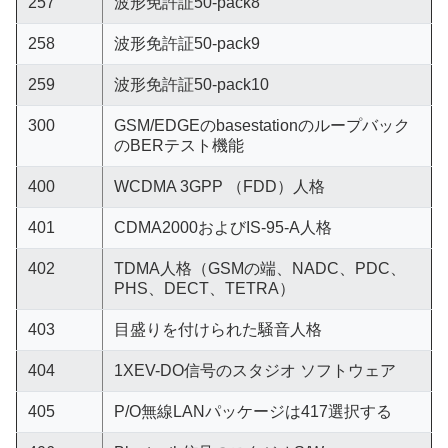
257
波形免許証50-pack8
258
波形免許証50-pack9
259
波形免許証50-pack10
300
GSM/EDGEのbasestationのループバック
のBERテスト機能
400
WCDMA 3GPP （FDD）人格
401
CDMA2000およびIS-95-A人格
402
TDMA人格（GSMの端、NADC、PDC、
PHS、DECT、TETRA）
403
目盛りを付けられた騒音人格
404
1XEV-DO信号のスタジオ ソフトウェア
405
P/O無線LANパッケージは417選択する