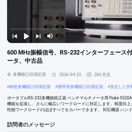
600 MHz振幅信号、RS-232インターフェー
ータ、中古品
多機能口径測定器
2026-04-23
266 意見
#
精密多機能口径測定器
#
携帯用多機能口径測定器
#
安定した肝
ポータブルRS-232多機能校正器 ベンチマルチメータ用 Fluke 5520A F
機能を拡張し、さらに幅広いワークロードに対応します。精度向上、
性能ワークロードのほぼすべてをカバーできます。 対応機器 ハンド
訪問者のメッセージ