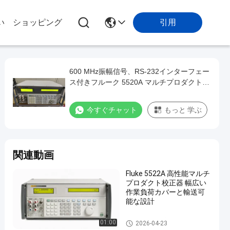
引用
い
ショッピング
600 MHz振幅信号、RS-232インターフェー
ス付きフルーク 5520A マルチプロダクトキ
ャリブレータ、中古品
今すぐチャット
もっと 学ぶ
関連動画
Fluke 5522A 高性能マルチ
プロダクト校正器 幅広い
作業負荷カバーと輸送可
能な設計
多機能口径測定器
01:00
2026-04-23