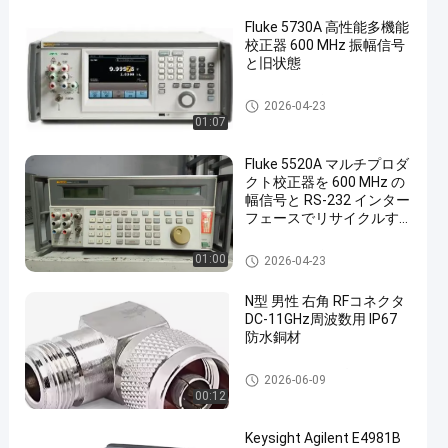
Fluke 5730A 高性能多機能
校正器 600 MHz 振幅信号
と旧状態
多機能口径測定器
2026-04-23
01:07
Fluke 5520A マルチプロダ
クト校正器を 600 MHz の
幅信号と RS-232 インター
フェースでリサイクルす
る
多機能口径測定器
01:00
2026-04-23
N型 男性 右角 RFコネクタ
DC-11GHz周波数用 IP67
防水銅材
RFコネクタ/アダプター/ケー
2026-06-09
ブル
00:12
Keysight Agilent E4981B