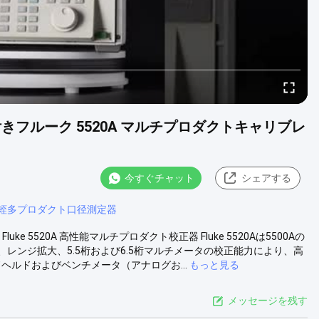
ス付きフルーク 5520A マルチプロダクトキャリブレ
今すぐチャット
シェアする
蛭多プロダクト口径測定器
luke 5520A 高性能マルチプロダクト校正器 Fluke 5520Aは5500Aの
レンジ拡大、5.5桁および6.5桁マルチメータの校正能力により、高
ヘルドおよびベンチメータ（アナログお...
もっと見る
メッセージを残す