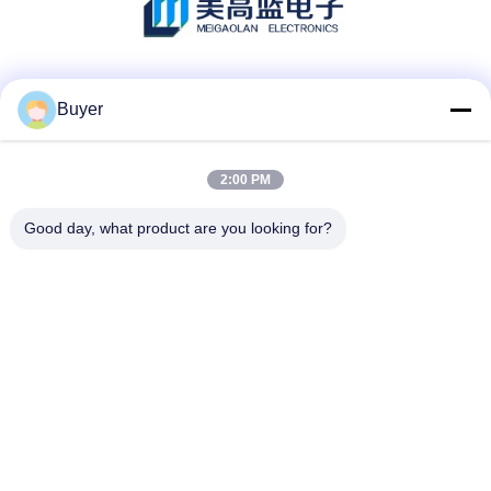
ソーシャル メディア
Buyer
2:00 PM
迅速な連絡
Good day, what product are you looking for?
電話番号:
86-755-27883980
メール
buyer2@meigaolan.com
アドレス
RA1-B2、Dongjianghaoyuan、Baomin RdのBao'an地区、シ
ンセン、中国のF32