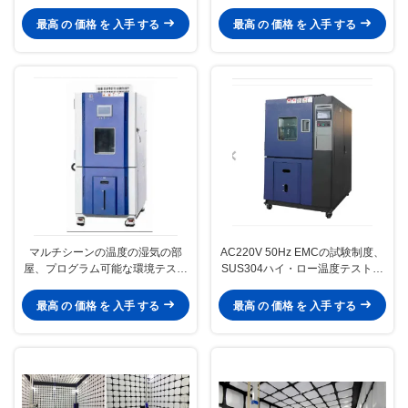
30MHz
最高 の 価格 を 入手 する
最高 の 価格 を 入手 する
マルチシーンの温度の湿気の部
AC220V 50Hz EMCの試験制度、
屋、プログラム可能な環境テスト
SUS304ハイ・ロー温度テスト部
部屋
屋
最高 の 価格 を 入手 する
最高 の 価格 を 入手 する