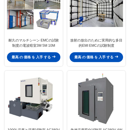
耐久のマルチシーン EMCの試験
放射の放出のために実用的な多目
制度の電波暗室3M 5M 10M
的EMI EMCの試験制度
最高 の 価格 を 入手 する
最高 の 価格 を 入手 する
1000L温度と湿度試験室 AC380V
急速温度変化試験室 AC380V 4W