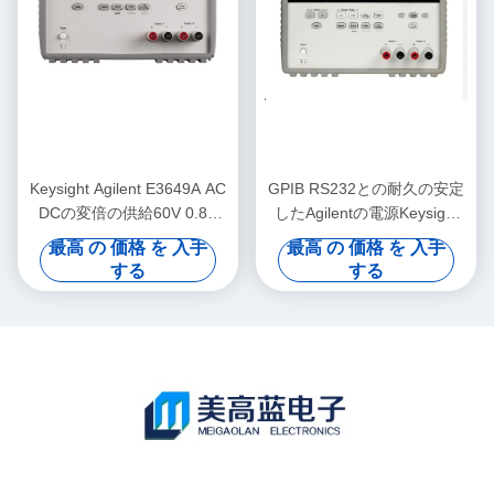
Keysight Agilent E3649A AC
GPIB RS232との耐久の安定
DCの変倍の供給60V 0.8A
したAgilentの電源Keysight
35V 1.4A 100W
E3646A
最高 の 価格 を 入手
最高 の 価格 を 入手
する
する