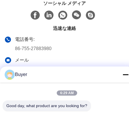
ソーシャル メディア
迅速な連絡
電話番号:
86-755-27883980
メール
buyer2@meigaolan.com
Buyer
アドレス
RA1-B2、Dongjianghaoyuan、Baomin RdのBao'an地区、シ
ンセン、中国のF32
6:29 AM
Good day, what product are you looking for?
プライバシーポリシー
|
地図
中国 良質 RFのスペクトル検光子 提供者 著作権 2023-2026
Shenzhen Meigaolan Electronic Instrument Co. Ltd すべての権利