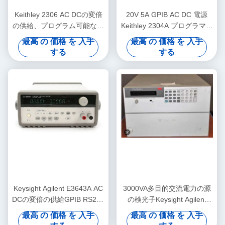
Keithley 2306 AC DCの変倍
20V 5A GPIB AC DC 電源
の供給、プログラム可能な充
Keithley 2304A プログラマブ
電器の検光子
ル機器
最高 の 価格 を 入手
最高 の 価格 を 入手
する
する
Keysight Agilent E3643A AC
3000VA多目的交流電力の源
DCの変倍の供給GPIB RS232
の検光子Keysight Agilent
の馬小屋
6814B 150/300V 20/10A
最高 の 価格 を 入手
最高 の 価格 を 入手