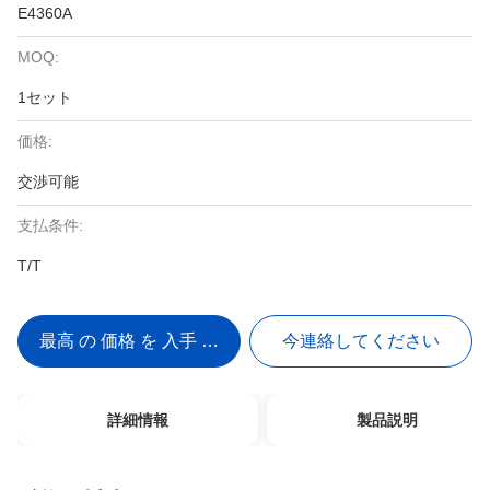
E4360A
MOQ:
1セット
価格:
交渉可能
支払条件:
T/T
最高 の 価格 を 入手 する
今連絡してください
詳細情報
製品説明