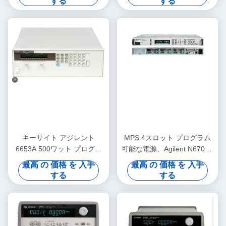
する
する
キーサイト アジレント
MPS 4スロット プログラム
6653A 500ワット プログラ
可能な電源、Agilent N6701A
マブル DC電源 35V出力
のDC電源
最高 の 価格 を 入手
最高 の 価格 を 入手
する
する