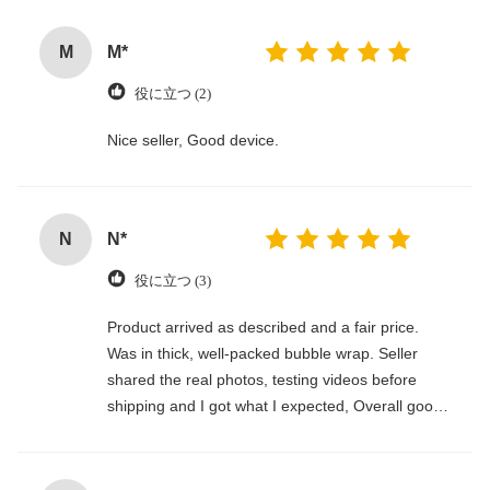
M
M*
役に立つ (2)
Nice seller, Good device.
N
N*
役に立つ (3)
Product arrived as described and a fair price.
Was in thick, well-packed bubble wrap. Seller
shared the real photos, testing videos before
shipping and I got what I expected, Overall good
seller.