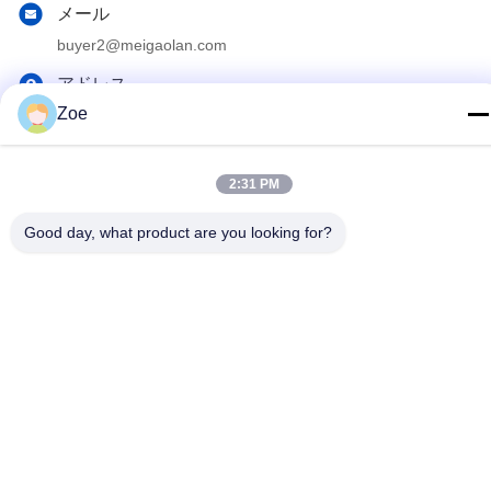
メール
buyer2@meigaolan.com
アドレス
Zoe
RA1-B2、Dongjianghaoyuan、Baomin RdのBao'an地区、シ
ンセン、中国のF32
2:31 PM
プライバシーポリシー
|
地図
Good day, what product are you looking for?
中国 良質 RFのスペクトル検光子 提供者 著作権 2023-2026
Shenzhen Meigaolan Electronic Instrument Co. Ltd すべての権利
は保護されています.