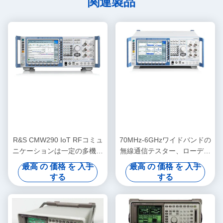
関連製品
R&S CMW290 IoT RFコミュ
70MHz-6GHzワイドバンドの
ニケーションは一定の多機能
無線通信テスター、ローデ・
の耐久財をテストする
シュワルツCMW280
最高 の 価格 を 入手
最高 の 価格 を 入手
する
する