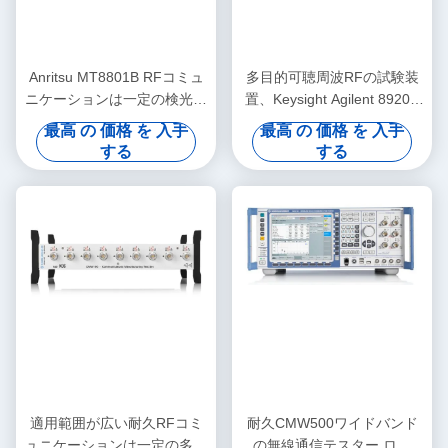
Anritsu MT8801B RFコミュ
多目的可聴周波RFの試験装
ニケーションは一定の検光子
置、Keysight Agilent 8920A
300kHz-3GHzをテストする
AFの検光子
最高 の 価格 を 入手
最高 の 価格 を 入手
する
する
適用範囲が広い耐久RFコミ
耐久CMW500ワイドバンド
ュニケーションは一定の多技
の無線通信テスター ロー