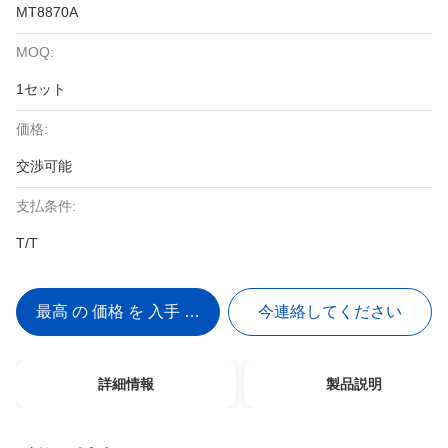
MT8870A
MOQ:
1セット
価格:
交渉可能
支払条件:
T/T
最高 の 価格 を 入手 する
今連絡してください
詳細情報
製品説明