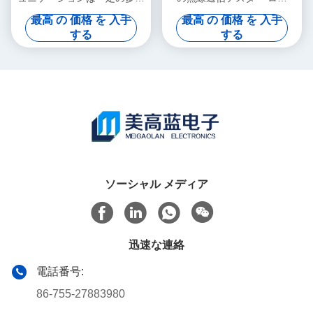
術R&S CMW100をテストす
デ・シュワルツ
最高 の 価格 を 入手
最高 の 価格 を 入手
る
する
する
ソーシャル メディア
迅速な連絡
電話番号:
86-755-27883980