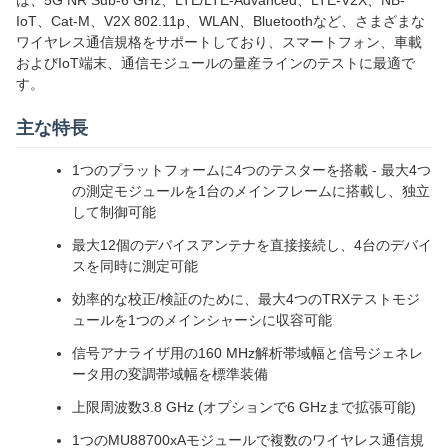
は、5G NR Sub-6 GHz、LTE/LTE-Advanced、LTE-V2X、NB-
IoT、Cat-M、V2X 802.11p、WLAN、Bluetoothなど、さまざまな
ワイヤレス通信規格をサポートしており、スマートフォン、車載
およびIoT端末、通信モジュールの量産ラインのテストに最適で
す。
主な特長
1つのプラットフォームに4つのテスターを搭載 - 最大4つ
の測定モジュールを1台のメインフレームに搭載し、独立
して制御可能
最大12個のデバイスアンテナを直接接続し、4台のデバイ
スを同時に測定可能
効率的な校正/検証のために、最大4つのTRXテストモジ
ュールを1つのメインシャーシに収容可能
信号アナライザ用の160 MHz解析帯域幅と信号ジェネレ
ータ用の変調帯域幅を標準装備
上限周波数3.8 GHz (オプションで6 GHzまで拡張可能)
1つのMU88700xAモジュールで複数のワイヤレス通信規