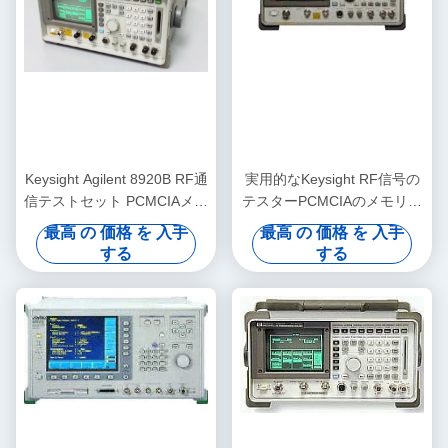
Keysight Agilent 8920B RF通
実用的なKeysight RF信号の
信テストセット PCMCIAメモ
テスターPCMCIAのメモリ・
リーカードと内蔵IBASICコ
カードAgilent 8920B
最高 の 価格 を 入手
最高 の 価格 を 入手
ンピュータ付き 250kHzから
する
する
1000 MHz