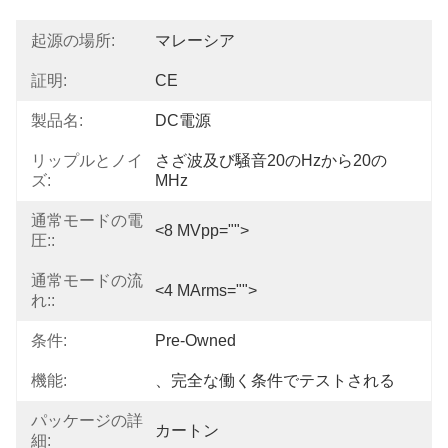
起源の場所:
マレーシア
証明:
CE
製品名:
DC電源
リップルとノイ
さざ波及び騒音20のHzから20の
ズ:
MHz
通常モードの電
<8 MVpp="">
圧::
通常モードの流
<4 MArms="">
れ::
条件:
Pre-Owned
機能:
、完全な働く条件でテストされる
パッケージの詳
カートン
細: