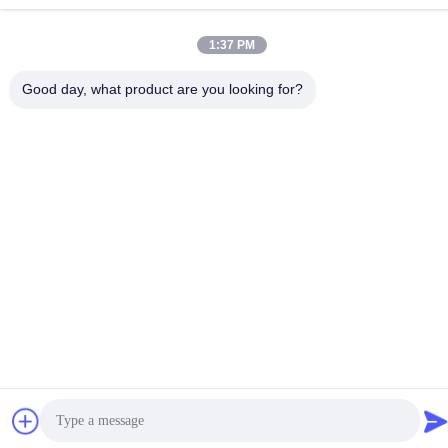
RA1-B2、Dongjianghaoyuan、Baomin RdのBao'an地区、シ
ンセン、中国のF32
1:37 PM
Good day, what product are you looking for?
プライバシーポリシー
|
地図
中国 良質 RFのスペクトル検光子 提供者 著作権 2023-2026
Shenzhen Meigaolan Electronic Instrument Co. Ltd すべての権利
は保護されています.