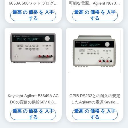
6653A 500ワット プログラ
可能な電源、Agilent N6701A
マブル DC電源 35V出力
のDC電源
最高 の 価格 を 入手
最高 の 価格 を 入手
する
する
Keysight Agilent E3649A AC
GPIB RS232との耐久の安定
DCの変倍の供給60V 0.8A
したAgilentの電源Keysight
35V 1.4A 100W
E3646A
最高 の 価格 を 入手
最高 の 価格 を 入手
する
する