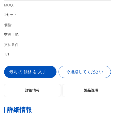
MOQ:
1セット
価格:
交渉可能
支払条件:
T/T
最高 の 価格 を 入手 する
今連絡してください
詳細情報
製品説明
詳細情報