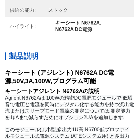
供給の能力:
ストック
キーシート N6762A
, 
ハイライト:
N6762A DC電源
製品説明
キーシート (アジレント) N6762A DC電
源,50V,3A,100W,プログラム可能
キーシートアジレント N6762Aの説明
Agilent N6762Aは 100Wの精密DC電源モジュールで 低騒
音で電圧と電流を同時にデジタル化する能力を持つ流出電
流またはスリープモード電流の測定については,測定能力
を1μAまで減らすためにオプション2UAを追加します.
このモジュールは,小型,多出力1U高 N6700低プロファイ
ルモジュール式電源システム (ATEシステム用) と多出力