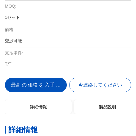
MOQ:
1セット
価格:
交渉可能
支払条件:
T/T
最高 の 価格 を 入手 する
今連絡してください
詳細情報
製品説明
詳細情報