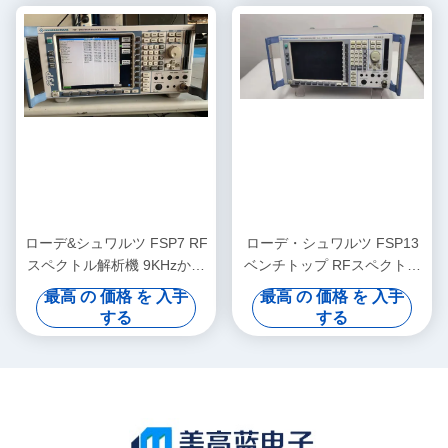
ローデ&シュワルツ FSP7 RF
ローデ・シュワルツ FSP13
スペクトル解析機 9KHzから
ベンチトップ RFスペクトラ
7GHz ベンチトップ ポータブ
ムアナライザ、周波数範囲 9
最高 の 価格 を 入手
最高 の 価格 を 入手
ル -155 dBm 騒音レベル
kHz～13 GHz、ノイズレベル
する
する
-155 dBm