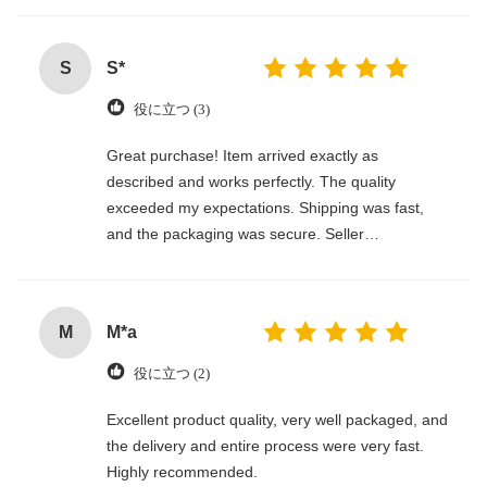
S
S*
役に立つ (3)
Great purchase! Item arrived exactly as
described and works perfectly. The quality
exceeded my expectations. Shipping was fast,
and the packaging was secure. Seller
communicated clearly and made the whole
process smooth. Would definitely buy again!
M
M*a
役に立つ (2)
Excellent product quality, very well packaged, and
the delivery and entire process were very fast.
Highly recommended.