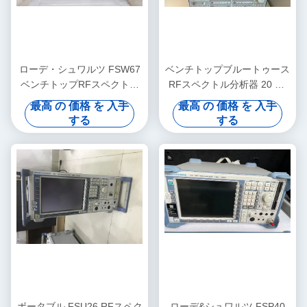
ローデ・シュワルツ FSW67
ベンチトップブルートゥース
ベンチトップRFスペクトラ
RFスペクトル分析器 20 Hz
ムアナライザ 2 Hz～67 GHz
から 50 GHz 前置 Rohde
最高 の 価格 を 入手
最高 の 価格 を 入手
レンジ 低位相ノイズ
And Schwarz FSU50
する
する
ポータブル FSU26 RFスペク
ローデ&シュワルツ FSP40