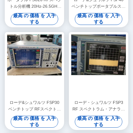
トル分析機 20Hz-26.5GHz
ベンチトップポータブルスペ
旧用 ロード・アンド・シュ
クトル分析機 9KHzから
最高 の 価格 を 入手
最高 の 価格 を 入手
ワルツ
40GHz範囲と-155dBmのノ
する
する
イズレベル
ローデ&シュワルツ FSP30
ローデ・シュワルツ FSP3
ベンチトップ RFスペクトル
RF スペクトラム・アナライ
分析機 9KHzから30GHz,ノイ
ザ 実用的な RF 周波数アナ
最高 の 価格 を 入手
最高 の 価格 を 入手
ズレベル -155dBm
ライザ
する
する