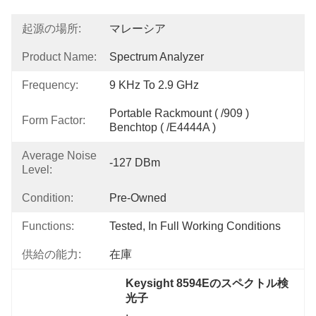
起源の場所:
マレーシア
Product Name:
Spectrum Analyzer
Frequency:
9 KHz To 2.9 GHz
Portable Rackmount ( /909 ) 
Form Factor:
Benchtop ( /E4444A )
Average Noise
-127 DBm
Level:
Condition:
Pre-Owned
Functions:
Tested, In Full Working Conditions
供給の能力:
在庫
Keysight 8594Eのスペクトル検
光子
, 