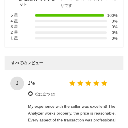
ット
りです
5 星
100%
4 星
0%
3 星
0%
2 星
0%
1 星
0%
すべてのレビュー
J
J*e
役に立つ (2)
My experience with the seller was excellent! The
Analyzer works properly, the price is reasonable.
Every aspect of the transaction was professional.